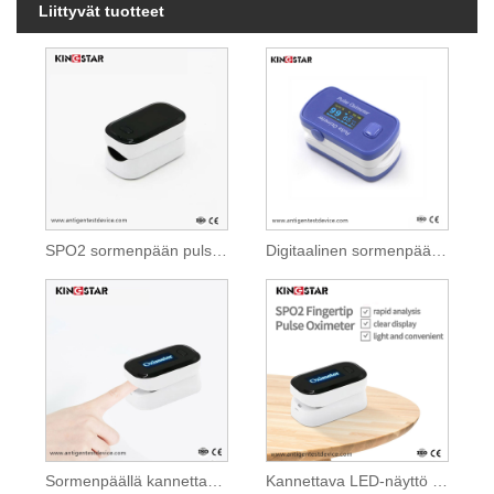
Liittyvät tuotteet
SPO2 sormenpään pulssioksimetri
Digitaalinen sormenpään pulssioksimetri
Sormenpäällä kannettava pulssioksimetri
Kannettava LED-näyttö SPO2 sormenpään pulssioksimetri