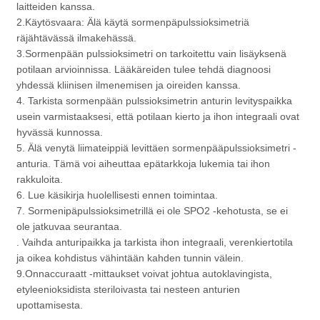
laitteiden kanssa.
2.Käytösvaara: Älä käytä sormenpäpulssioksimetriä
räjähtävässä ilmakehässä.
3.Sormenpään pulssioksimetri on tarkoitettu vain lisäyksenä
potilaan arvioinnissa. Lääkäreiden tulee tehdä diagnoosi
yhdessä kliinisen ilmenemisen ja oireiden kanssa.
4. Tarkista sormenpään pulssioksimetrin anturin levityspaikka
usein varmistaaksesi, että potilaan kierto ja ihon integraali ovat
hyvässä kunnossa.
5. Älä venytä liimateippiä levittäen sormenpääpulssioksimetri -
anturia. Tämä voi aiheuttaa epätarkkoja lukemia tai ihon
rakkuloita.
6. Lue käsikirja huolellisesti ennen toimintaa.
7. Sormenipäpulssioksimetrillä ei ole SPO2 -kehotusta, se ei
ole jatkuvaa seurantaa.
. Vaihda anturipaikka ja tarkista ihon integraali, verenkiertotila
ja oikea kohdistus vähintään kahden tunnin välein.
9.Onnaccuraatt -mittaukset voivat johtua autoklavingista,
etyleenioksidista steriloivasta tai nesteen anturien
upottamisesta.