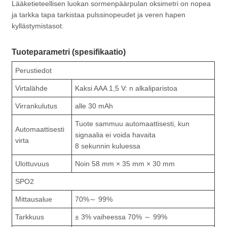
Lääketieteellisen luokan sormenpäärpulan oksimetri on nopea
ja tarkka tapa tarkistaa pulssinopeudet ja veren hapen
kyllästymistasot.
Tuoteparametri (spesifikaatio)
Perustiedot
Virtalähde
Kaksi AAA 1,5 V: n alkaliparistoa
Virrankulutus
alle 30 mAh
Tuote sammuu automaattisesti, kun
Automaattisesti
signaalia ei voida havaita
virta
8 sekunnin kuluessa
Ulottuvuus
Noin 58 mm × 35 mm × 30 mm
SPO2
Mittausalue
70%～ 99%
Tarkkuus
± 3% vaiheessa 70% ～ 99%