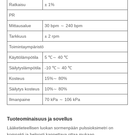
Ratkaisu
± 1%
PR
Mittausalue
30 bpm ～ 240 bpm
Tarkkuus
± 2 rpm
Toimintaympäristö
Käyttölämpötila
5 ℃～ 40 ℃
Säilytyslämpötila
-10 ℃～ 40 ℃
Kosteus
15%～ 80%
Säilytys kosteus
10%～ 80%
Ilmanpaine
70 kPa ～ 106 kPa
Tuoteominaisuus ja sovellus
Lääketieteellisen luokan sormenpään pulssioksimetri on
kompakti ja helposti kannettava ottaa mukaan