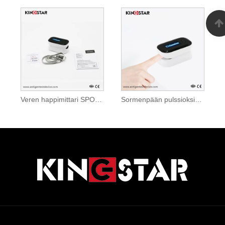
Veren happimittari SPO2 sormenpään pulssioksimetri
Sormenpään pulssioksimetri
Links
Sitemap
RSS
XML
Tietosuojakäyt