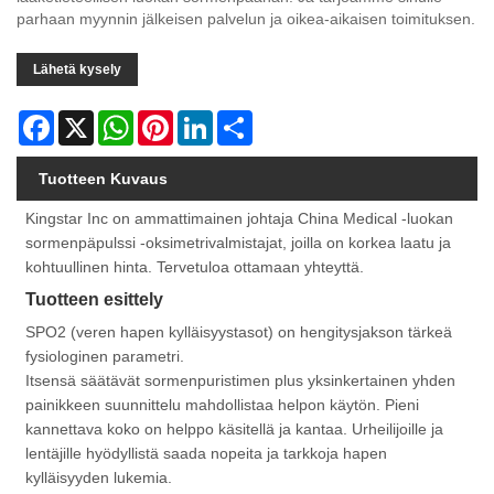
parhaan myynnin jälkeisen palvelun ja oikea-aikaisen toimituksen.
Lähetä kysely
Facebook
X
WhatsApp
Pinterest
LinkedIn
Share
Tuotteen Kuvaus
Kingstar Inc on ammattimainen johtaja China Medical -luokan
sormenpäpulssi -oksimetrivalmistajat, joilla on korkea laatu ja
kohtuullinen hinta. Tervetuloa ottamaan yhteyttä.
Tuotteen esittely
SPO2 (veren hapen kylläisyystasot) on hengitysjakson tärkeä
fysiologinen parametri.
Itsensä säätävät sormenpuristimen plus yksinkertainen yhden
painikkeen suunnittelu mahdollistaa helpon käytön. Pieni
kannettava koko on helppo käsitellä ja kantaa. Urheilijoille ja
lentäjille hyödyllistä saada nopeita ja tarkkoja hapen
kylläisyyden lukemia.