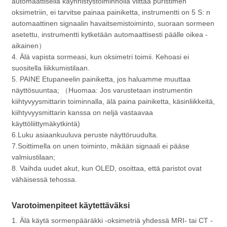
automaattisella käynnistystoiminnolla viittaa puristimen
oksimetriin, ei tarvitse painaa painiketta, instrumentti on 5 S: n
automaattinen signaalin havaitsemistoiminto, suoraan sormeen
asetettu, instrumentti kytketään automaattisesti päälle oikea -
aikainen）
4. Älä vapista sormeasi, kun oksimetri toimii. Kehoasi ei
suositella liikkumistilaan.
5. PAINE Etupaneelin painiketta, jos haluamme muuttaa
näyttösuuntaa; （Huomaa: Jos varustetaan instrumentin
kiihtyvyysmittarin toiminnalla, älä paina painiketta, käsinliikkeitä,
kiihtyvyysmittarin kanssa on neljä vastaavaa
käyttöliittymäkytkintä)
6.Luku asiaankuuluva peruste näyttöruudulta.
7.Soittimella on unen toiminto, mikään signaali ei pääse
valmiustilaan;
8. Vaihda uudet akut, kun OLED, osoittaa, että paristot ovat
vähäisessä tehossa.
Varotoimenpiteet käytettäväksi
1. Älä käytä sormenpääräkki -oksimetriä yhdessä MRI- tai CT -