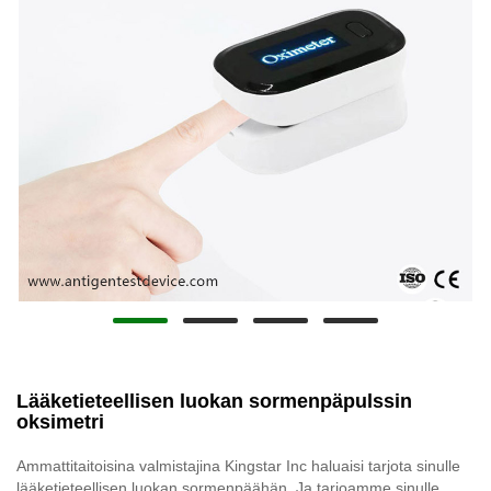
Lääketieteellisen luokan sormenpäpulssin
oksimetri
Ammattitaitoisina valmistajina Kingstar Inc haluaisi tarjota sinulle
lääketieteellisen luokan sormenpäähän. Ja tarjoamme sinulle