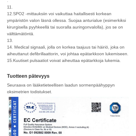
.
11.
12.SPO2 -mittauksiin voi vaikuttaa haitallisesti korkean
ympäristön valon läsnä ollessa. Suojaa anturialue (esimerkiksi
kirurgisella pyyhkeellä tai suoralla auringonvalolla), jos se on
välttämätöntä.
13.
14. Medical signaali, jolla on korkea taajuus tai häiriö, joka on
aiheuttanut defibrillaattorin, voi johtaa epätarkkoon lukemiseen.
15.Kuutiset pulsaatiot voivat aiheuttaa epätarkkoja lukemia.
Tuotteen pätevyys
Seuraava on lääketieteellisen laadun sormenpäähyppyn
oksimetrien todistukset.