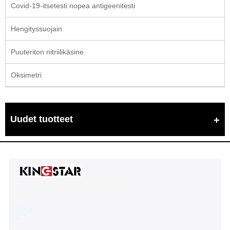
Covid-19-itsetesti nopea antigeenitesti
Hengityssuojain
Puuteriton nitriilikäsine
Oksimetri
Uudet tuotteet