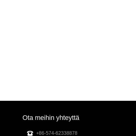
Ota meihin yhteyttä
+86-574-62338878