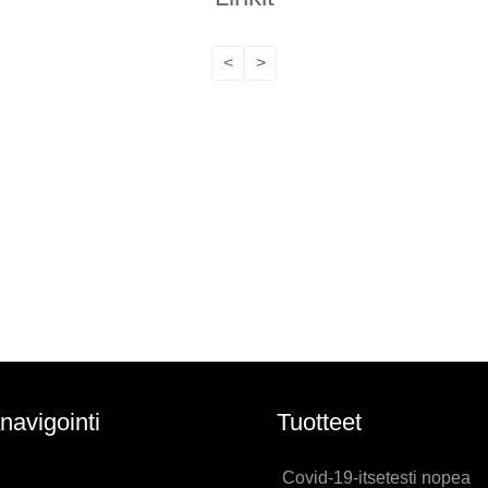
<
>
navigointi
Tuotteet
Covid-19-itsetesti nopea