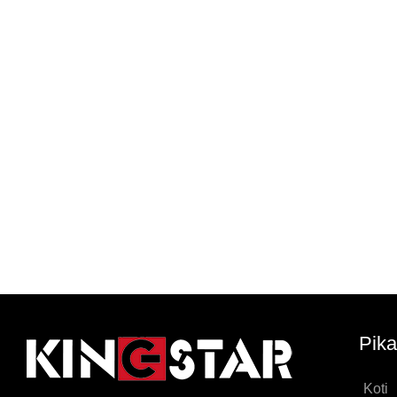
Pika
Koti