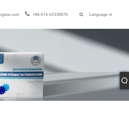
ngstar.com
+86-574-62338878
Language