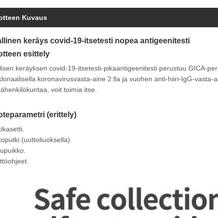
otteen Kuvaus
llinen keräys covid-19-itsetesti nopea antigeenitesti
otteen esittely
lisen keräyksen covid-19-itsetesti-pikaantigeenitesti perustuu GICA-peri
onaalisella koronavirusvasta-aine 2:lla ja vuohen anti-hiiri-IgG-vasta-ai
tähenkilökuntaa, voit toimia itse.
oteparametri (erittely)
ikasetti.
toputki (uuttoliuoksella).
upuikko.
ttöohjeet.