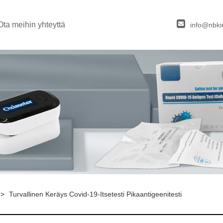
Ota meihin yhteyttä
info@nbki
>
Turvallinen Keräys Covid-19-Itsetesti Pikaantigeenitesti