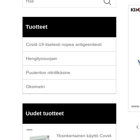
Tuotteet
Covid-19-itsetesti nopea antigeenitesti
Hengityssuojain
Puuteriton nitriilikäsine
Oksimetri
Uudet tuotteet
Yksinkertainen käyttö Covid-