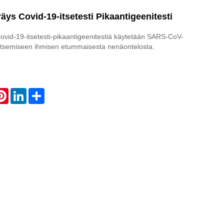
räys Covid-19-itsetesti Pikaantigeenitesti
covid-19-itsetesti-pikaantigeenitestiä käytetään SARS-CoV-
itsemiseen ihmisen etummaisesta nenäontelosta.
atsApp
Pinterest
LinkedIn
Share