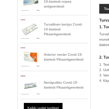
19-itsetesti nopea
antigeenitesti
Tu
Turva
Turvallinen keräys Covid-
1. Tu
19-itsetesti
Turval
Pikaantigeenitesti
monokl
lääkin
Anterior nenän Covid-19-
2. Tu
itsetesti Pikaantigeenitesti
1. Test
2. Uut
3. Van
4. Käy
Nenäpuikko Covid-19-
itsetesti Pikaantigeenitesti
Kaikki uudet tuotteet