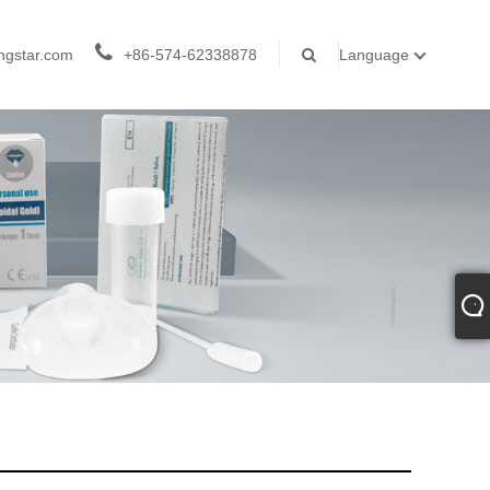
ngstar.com
+86-574-62338878
Language