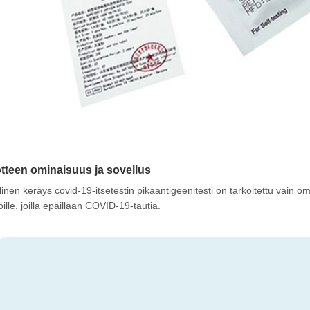
tteen ominaisuus ja sovellus
linen keräys covid-19-itsetestin pikaantigeenitesti on tarkoitettu vain om
öille, joilla epäillään COVID-19-tautia.