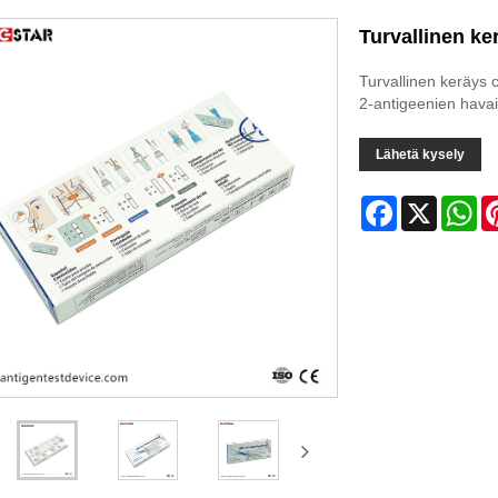
Turvallinen ke
Turvallinen keräys 
2-antigeenien hava
Lähetä kysely
Facebook
X
Wh