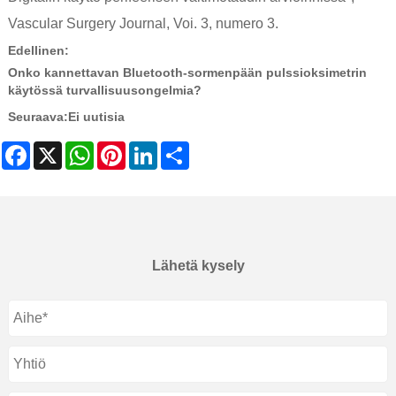
Vascular Surgery Journal, Voi. 3, numero 3.
Edellinen:
Onko kannettavan Bluetooth-sormenpään pulssioksimetrin
käytössä turvallisuusongelmia?
Seuraava:
Ei uutisia
Facebook
X
WhatsApp
Pinterest
LinkedIn
Share
Lähetä kysely