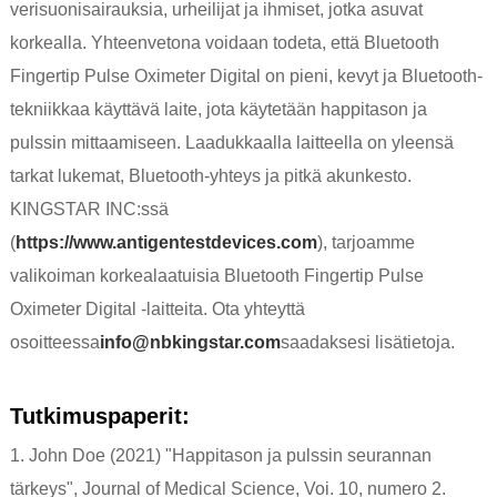
verisuonisairauksia, urheilijat ja ihmiset, jotka asuvat
korkealla. Yhteenvetona voidaan todeta, että Bluetooth
Fingertip Pulse Oximeter Digital on pieni, kevyt ja Bluetooth-
tekniikkaa käyttävä laite, jota käytetään happitason ja
pulssin mittaamiseen. Laadukkaalla laitteella on yleensä
tarkat lukemat, Bluetooth-yhteys ja pitkä akunkesto.
KINGSTAR INC:ssä
(
https://www.antigentestdevices.com
), tarjoamme
valikoiman korkealaatuisia Bluetooth Fingertip Pulse
Oximeter Digital -laitteita. Ota yhteyttä
osoitteessa
info@nbkingstar.com
saadaksesi lisätietoja.
Tutkimuspaperit:
1. John Doe (2021) "Happitason ja pulssin seurannan
tärkeys", Journal of Medical Science, Voi. 10, numero 2.