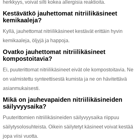
herkkyys, voivat silti kokea allergisia reaktioita.
Kestävätkö jauhettomat nitriilikäsineet
kemikaaleja?
Kyllä, jauhettomat nitriilikäsineet kestävät erittäin hyvin
kemikaaleja, öljyjä ja happoja.
Ovatko jauhettomat nitriilikäsineet
kompostoitavia?
Ei, puuterittomat nitriilikäsineet eivät ole kompostoitavia. Ne
on valmistettu synteettisestä kumista ja ne on hävitettävä
asianmukaisesti.
Mikä on jauhevapaiden nitriilikäsineiden
säilyvyysaika?
Puuterittomien nitriilikäsineiden säilyvyysaika riippuu
säilytysolosuhteista. Oikein säilytetyt käsineet voivat kestää
jopa viisi vuotta.