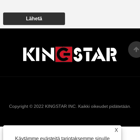
Lähetä
Links
Sitemap
RSS
XML
Tietosuojakäyt
Copyright © 2022 KINGSTAR INC. Kaikki oikeudet pidätetään.
X
Käytämme evästeitä tarjotaksemme sinulle