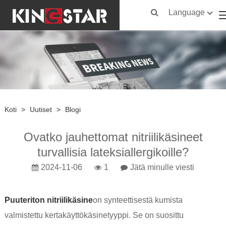
Language
Koti
>
Uutiset
>
Blogi
Ovatko jauhettomat nitriilikäsineet
turvallisia lateksiallergikoille?
2024-11-06
1
Jätä minulle viesti
Puuteriton nitriilikäsine
on synteettisestä kumista
valmistettu kertakäyttökäsinetyyppi. Se on suosittu