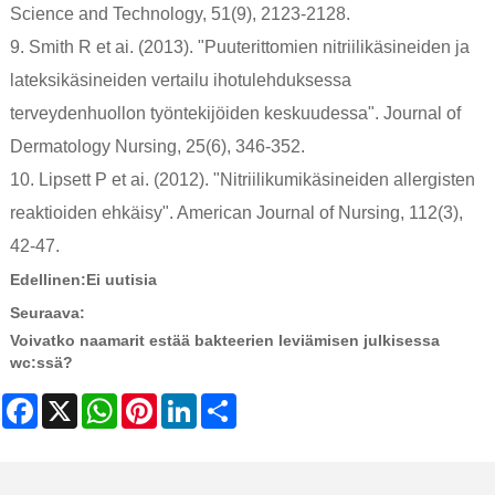
Science and Technology, 51(9), 2123-2128.
9. Smith R et ai. (2013). "Puuterittomien nitriilikäsineiden ja
lateksikäsineiden vertailu ihotulehduksessa
terveydenhuollon työntekijöiden keskuudessa". Journal of
Dermatology Nursing, 25(6), 346-352.
10. Lipsett P et ai. (2012). "Nitriilikumikäsineiden allergisten
reaktioiden ehkäisy". American Journal of Nursing, 112(3),
42-47.
Edellinen:
Ei uutisia
Seuraava:
Voivatko naamarit estää bakteerien leviämisen julkisessa
wc:ssä?
Facebook
X
WhatsApp
Pinterest
LinkedIn
Share