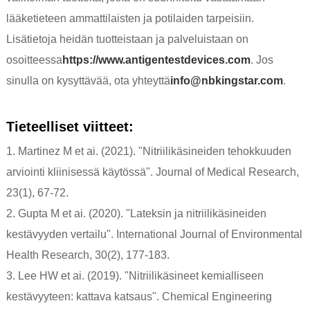
lääketieteen ammattilaisten ja potilaiden tarpeisiin.
Lisätietoja heidän tuotteistaan ​​ja palveluistaan ​​on
osoitteessa
https://www.antigentestdevices.com
. Jos
sinulla on kysyttävää, ota yhteyttä
info@nbkingstar.com
.
Tieteelliset viitteet:
1. Martinez M et ai. (2021). "Nitriilikäsineiden tehokkuuden
arviointi kliinisessä käytössä". Journal of Medical Research,
23(1), 67-72.
2. Gupta M et ai. (2020). "Lateksin ja nitriilikäsineiden
kestävyyden vertailu". International Journal of Environmental
Health Research, 30(2), 177-183.
3. Lee HW et ai. (2019). "Nitriilikäsineet kemialliseen
kestävyyteen: kattava katsaus". Chemical Engineering