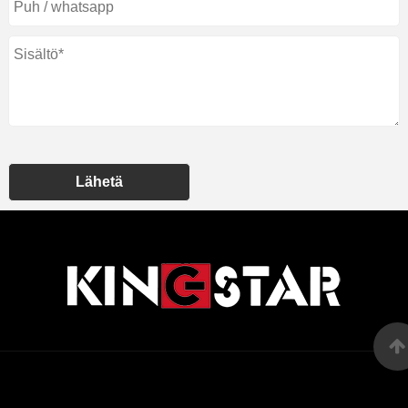
Lähetä
Links
Sitemap
RSS
XML
Tietosuojakäyt