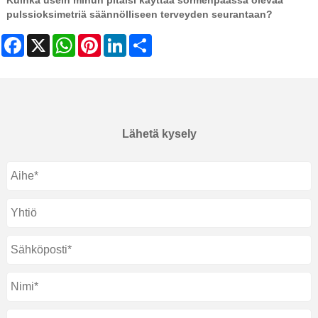
pulssioksimetriä säännölliseen terveyden seurantaan?
Facebook
X
WhatsApp
Pinterest
LinkedIn
Share
Lähetä kysely