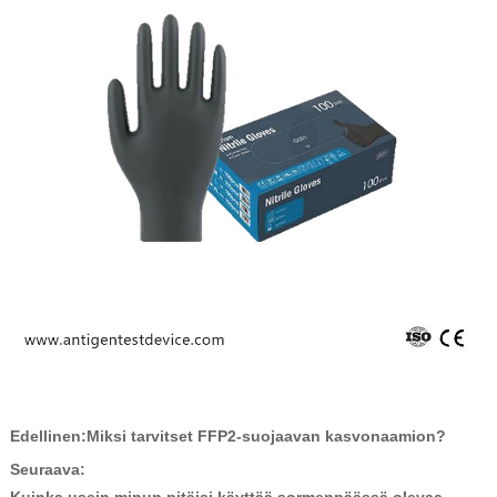
Edellinen:
Miksi tarvitset FFP2-suojaavan kasvonaamion?
Seuraava:
Kuinka usein minun pitäisi käyttää sormenpäässä olevaa