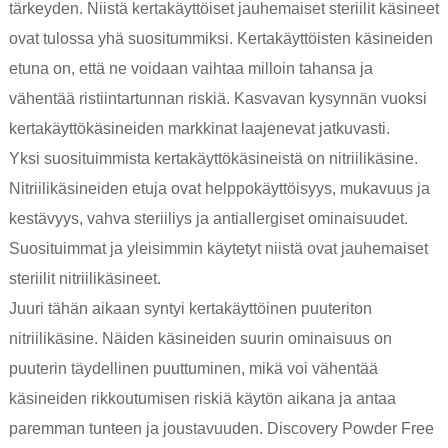
tärkeyden. Niistä kertakäyttöiset jauhemaiset steriilit käsineet
ovat tulossa yhä suositummiksi. Kertakäyttöisten käsineiden
etuna on, että ne voidaan vaihtaa milloin tahansa ja
vähentää ristiintartunnan riskiä. Kasvavan kysynnän vuoksi
kertakäyttökäsineiden markkinat laajenevat jatkuvasti.
Yksi suosituimmista kertakäyttökäsineistä on nitriilikäsine.
Nitriilikäsineiden etuja ovat helppokäyttöisyys, mukavuus ja
kestävyys, vahva steriiliys ja antiallergiset ominaisuudet.
Suosituimmat ja yleisimmin käytetyt niistä ovat jauhemaiset
steriilit nitriilikäsineet.
Juuri tähän aikaan syntyi kertakäyttöinen puuteriton
nitriilikäsine. Näiden käsineiden suurin ominaisuus on
puuterin täydellinen puuttuminen, mikä voi vähentää
käsineiden rikkoutumisen riskiä käytön aikana ja antaa
paremman tunteen ja joustavuuden. Discovery Powder Free